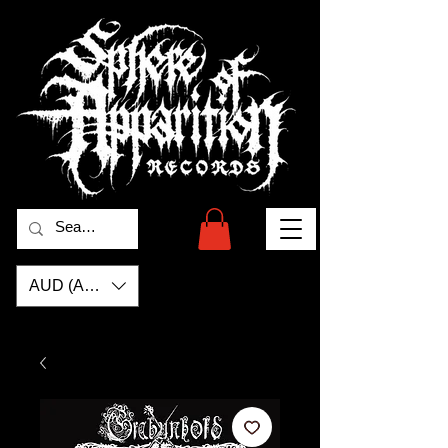
AUD (AU$)