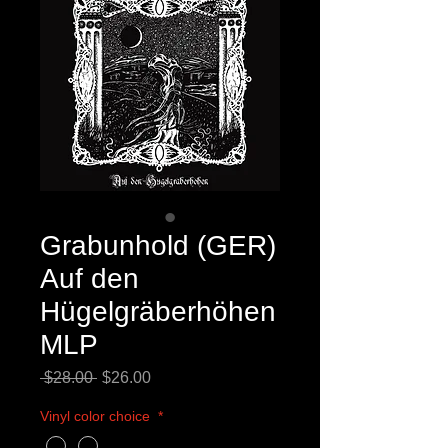
Grabunhold (GER)
Auf den
Hügelgräberhöhen
MLP
Regular
Sale
 $28.00 
$26.00
Price
Price
Vinyl color choice
*