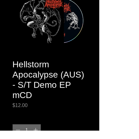
Hellstorm
Apocalypse (AUS)
- S/T Demo EP
mCD
Price
$12.00
Quantity
*