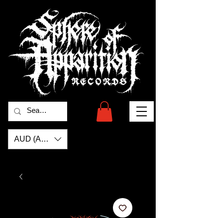
AUD (AU$)