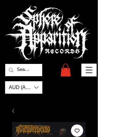
AUD (AU$)